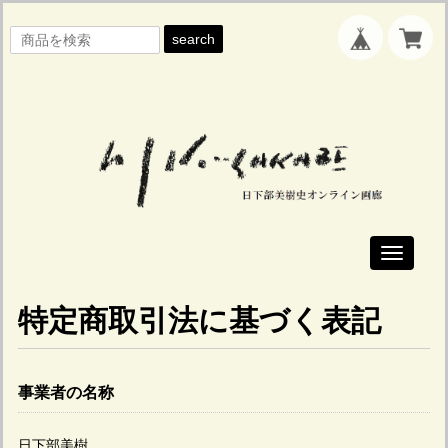
search
Toggle
navigati
特定商取引法に基づく表記
事業者の名称
日下部美樹