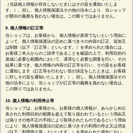
（当該個人情報が存在しないときにはその旨を通知いたしま
す。）。但し、個人情報保護法その他の法令により、当ショップ
が開示の義務を負わない場合は、この限りではありません。
9. 個人情報の訂正等
当ショップは、お客様から、個人情報が真実でないという理由に
よって、個人情報保護法の定めに基づきその内容の訂正、追加又
は削除（以下「訂正等」といいます。）を求められた場合には、
お客様ご本人からのご請求であることを確認の上で、利用目的の
達成に必要な範囲内において、遅滞なく必要な調査を行い、その
結果に基づき、個人情報の内容の訂正等を行い、その旨をお客様
に通知します（訂正等を行わない旨の決定をしたときは、お客様
に対しその旨を通知いたします。）。但し、個人情報保護法その
他の法令により、当ショップが訂正等の義務を負わない場合は、
この限りではありません。
10. 個人情報の利用停止等
当ショップは、お客様から、お客様の個人情報が、あらかじめ公
表された利用目的の範囲を超えて取り扱われているという理由又
は偽りその他不正の手段により取得されたものであるという理由
により、個人情報保護法の定めに基づきその利用の停止又は消去
（以下「利用停止等」といいます。）を求められた場合におい